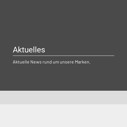
Aktuelles
Aktuelle News rund um unsere Marken.
Unser Oktoberfest bei Arndt
– Gemeinsam feiern und
stärken!